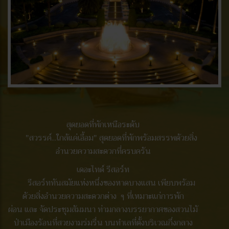
สุดยอดที่พักเหนือระดับ
"สวรรค์...ใกล้แค่เอื้อม" สุดยอดที่พักพร้อมสรรพด้วยสิ่ง
อำนวยความสะดวกที่ครบครัน
เดอะไทด์ รีสอร์ท
รีสอร์ททันสมัยแห่งหนึ่งของหาดบางแสน เพียบพร้อม
ด้วยสิ่งอำนวยความสะดวกต่าง ๆ ที่เหมาะแก่การพัก
ผ่อน และ จัดประชุมสัมมนา ท่ามกลางบรรยากาศของสวนไม้
ป่าเมืองร้อนที่สวยงามร่มรื่น บนทำเลที่ตั้งบริเวณกึ่งกลาง